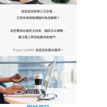
放假温習想專心又舒適，
又想有老師隨傳隨到為您解難？
若您覺得自修室太拘束、咖啡店太嘈雜，
週日遇上學習疑難求救無門，
Project LEARNT 就是您的最佳選擇！