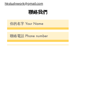
hkstudywork@gmail.com
​聯絡我們
提交 Submit