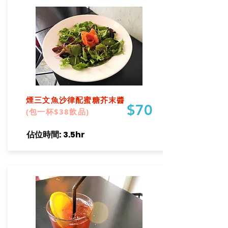
煙三文魚沙律配蜜糖芥末醬
$70
(包一杯$38飲品)
​佔位時間: 3.5hr