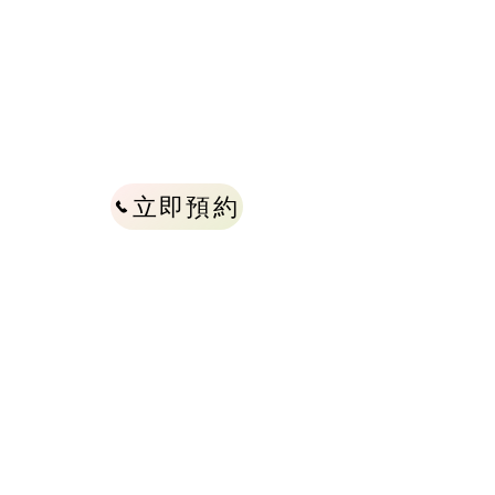
立即預約
消費模式
消費模式
我們以點餐收費的模式
來安排座位和佔位時間
我們以點餐收費的模式
來安排座位和佔位時間